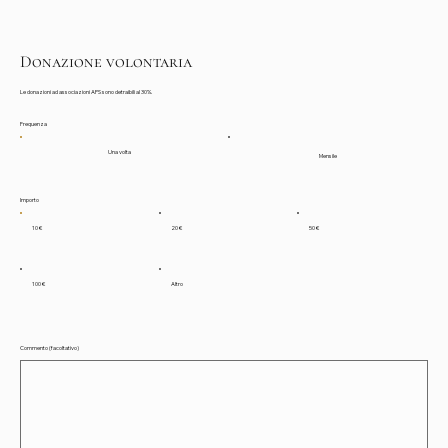
Donazione volontaria
Le donazioni ad associazioni APS sono detraibili al 30%.
Frequenza
Una volta
Mensile
Importo
10 €
20 €
50 €
100 €
Altro
Commento (facoltativo)