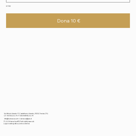
0/100
Dona 10 €
Via Vittorio Veneto 17, Castelfranco Veneto, 31033, Treviso (TV)
C.F. 90176320274 - P. IVA 04384020279
info@kairosvox.com
-
kairosvox@pec.it
© 2025 Kairos Vox APS.Tutti i diritti riservati.
Logo e veste grafica Lorenzo Del Sal.