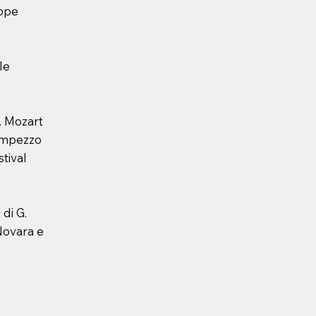
rope
le
. Mozart
’Ampezzo
tival
a
di G.
 Novara e