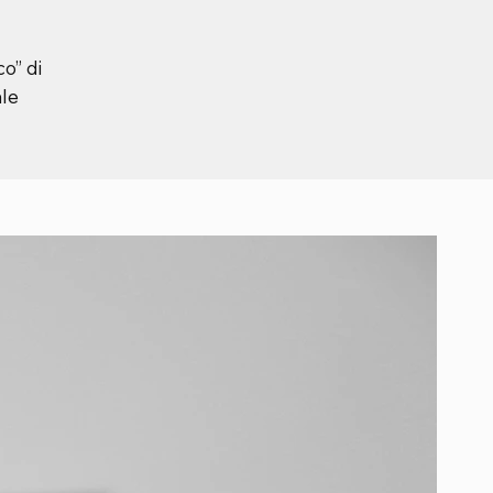
o” di
ale