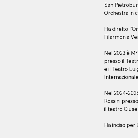
San Pietrobur
Orchestra in c
Ha diretto l’O
Filarmonia Ven
Nel 2023 è M°
presso il Teat
e il Teatro Lu
Internazionale
Nel 2024-2025
Rossini presso 
il teatro Gius
Ha inciso per B