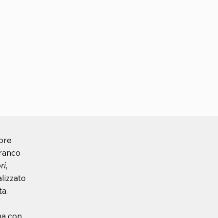
tore
franco
ri
,
lizzato
ta.
ma con