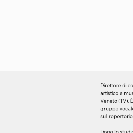
Direttore di c
artistico e mu
Veneto (TV). È
gruppo vocale
sul repertorio
Dopo lo studio