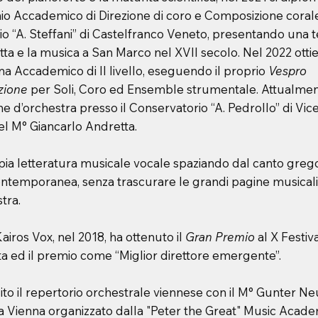
nio Accademico di Direzione di coro e Composizione coral
io “A. Steffani” di Castelfranco Veneto, presentando una t
ta e la musica a San Marco nel XVII secolo. Nel 2022 otti
ma Accademico di II livello, eseguendo il proprio
Vespro
zione
per Soli, Coro ed Ensemble strumentale. Attualme
ne d’orchestra presso il Conservatorio “A. Pedrollo” di Vic
el M° Giancarlo Andretta.
pia letteratura musicale vocale spaziando dal canto greg
ontemporanea, senza trascurare le grandi pagine musicali
tra.
Kairos Vox, nel 2018, ha ottenuto il
Gran Premio
al X Festiv
ta ed il premio come “Miglior direttore emergente”.
to il repertorio orchestrale viennese con il M° Gunter Ne
 Vienna organizzato dalla "Peter the Great" Music Acade