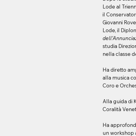
Lode al Trien
il Conservator
Giovanni Rovet
Lode, il Diplo
dell’Annuncia
studia Direzio
nella classe d
Ha diretto am
alla musica c
Coro e Orches
Alla guida di 
Coralità Vene
Ha approfondi
un workshop a