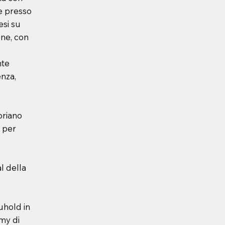
e presso
esi su
ene, con
nte
enza,
oriano
 per
al della
uhold in
my di