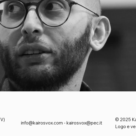
TV)
© 2025 Kair
info@kairosvox.com
-
kairosvox@pec.it
Logo e ves